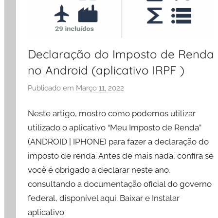
Declaração do Imposto de Renda
no Android (aplicativo IRPF )
Publicado em
Março 11, 2022
p
o
Neste artigo, mostro como podemos utilizar
r
e
utilizado o aplicativo “Meu Imposto de Renda”
v
(ANDROID | IPHONE) para fazer a declaração do
r
imposto de renda. Antes de mais nada, confira se
o
você é obrigado a declarar neste ano,
c
consultando a documentação oficial do governo
h
federal, disponível aqui. Baixar e Instalar
a
aplicativo