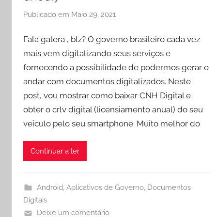
Publicado em
Maio 29, 2021
p
o
Fala galera , blz? O governo brasileiro cada vez
r
e
mais vem digitalizando seus serviços e
v
fornecendo a possibilidade de podermos gerar e
r
andar com documentos digitalizados. Neste
o
post, vou mostrar como baixar CNH Digital e
c
obter o crlv digital (licensiamento anual) do seu
h
veículo pelo seu smartphone. Muito melhor do
a
Continuar a ler
Android
,
Aplicativos de Governo
,
Documentos
Digitais
Deixe um comentário