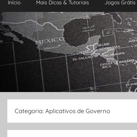
Início
Mais Dicas & Tutoriais
Jogos Grátis
i
v
o
s
e
I
n
f
o
r
m
á
t
i
Categoria:
Aplicativos de Governo
c
a