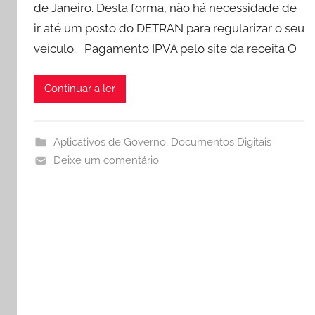
r
de Janeiro. Desta forma, não há necessidade de
o
ir até um posto do DETRAN para regularizar o seu
c
veículo. Pagamento IPVA pelo site da receita O
h
a
Continuar a ler
Aplicativos de Governo
,
Documentos Digitais
Deixe um comentário