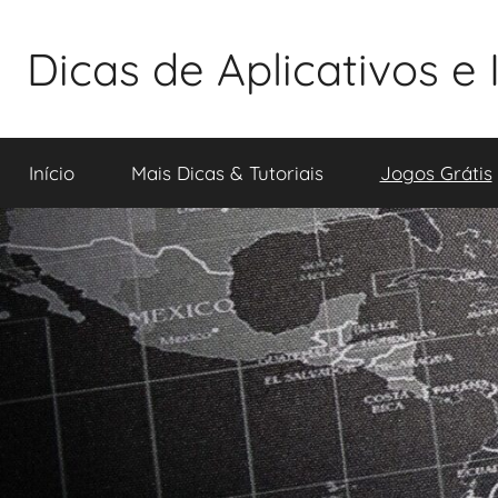
Saltar
para
Dicas de Aplicativos e
o
conteúdo
D
i
Início
Mais Dicas & Tutoriais
Jogos Grátis
c
a
s
d
e
A
p
l
i
c
a
t