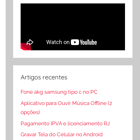
Artigos recentes
Fone akg samsung tipo c no PC
Aplicativo para Ouvir Música Offline (2
opções)
Pagamento IPVA e licenciamento RJ
Gravar Tela do Celular no Android