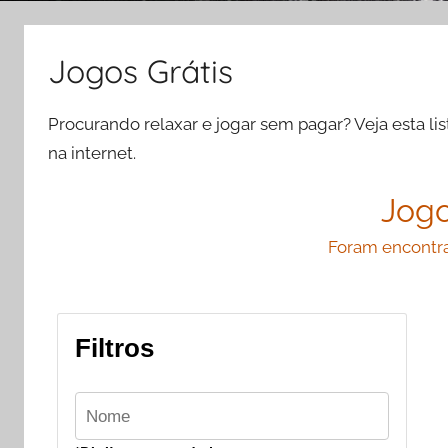
i
v
Jogos Grátis
o
s
Procurando relaxar e jogar sem pagar? Veja esta li
e
I
na internet.
n
Jogo
f
o
Foram encontra
r
m
á
t
Filtros
i
c
a