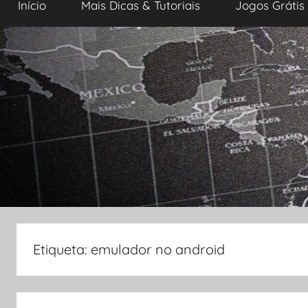
Início
Mais Dicas & Tutoriais
Jogos Grátis
i
v
o
s
e
I
n
f
o
r
m
á
t
i
Etiqueta:
emulador no android
c
a