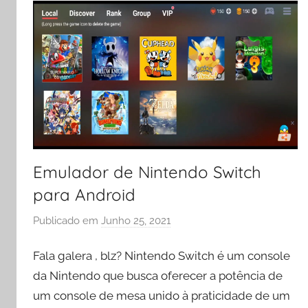
Emulador de Nintendo Switch
para Android
Publicado em
Junho 25, 2021
p
o
Fala galera , blz? Nintendo Switch é um console
r
e
da Nintendo que busca oferecer a potência de
v
um console de mesa unido à praticidade de um