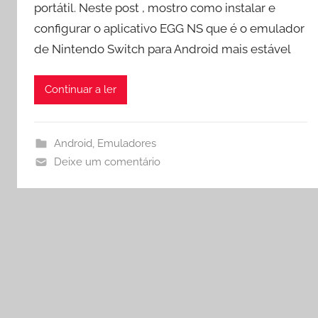
r
portátil. Neste post , mostro como instalar e
o
configurar o aplicativo EGG NS que é o emulador
c
de Nintendo Switch para Android mais estável
h
a
Continuar a ler
Android
,
Emuladores
Deixe um comentário